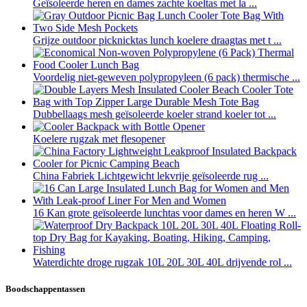
Geïsoleerde heren en dames zachte koeltas met la ...
Grijze outdoor picknicktas lunch koelere draagtas met t ...
Voordelig niet-geweven polypropyleen (6 pack) thermische ...
Dubbellaags mesh geïsoleerde koeler strand koeler tot ...
Koelere rugzak met flesopener
China Fabriek Lichtgewicht lekvrije geïsoleerde rug ...
16 Kan grote geïsoleerde lunchtas voor dames en heren W ...
Waterdichte droge rugzak 10L 20L 30L 40L drijvende rol ...
Boodschappentassen