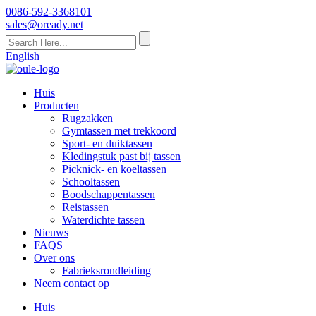
0086-592-3368101
sales@oready.net
English
Huis
Producten
Rugzakken
Gymtassen met trekkoord
Sport- en duiktassen
Kledingstuk past bij tassen
Picknick- en koeltassen
Schooltassen
Boodschappentassen
Reistassen
Waterdichte tassen
Nieuws
FAQS
Over ons
Fabrieksrondleiding
Neem contact op
Huis