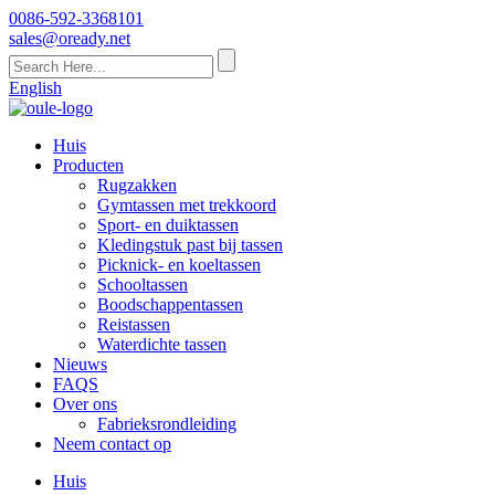
0086-592-3368101
sales@oready.net
English
Huis
Producten
Rugzakken
Gymtassen met trekkoord
Sport- en duiktassen
Kledingstuk past bij tassen
Picknick- en koeltassen
Schooltassen
Boodschappentassen
Reistassen
Waterdichte tassen
Nieuws
FAQS
Over ons
Fabrieksrondleiding
Neem contact op
Huis